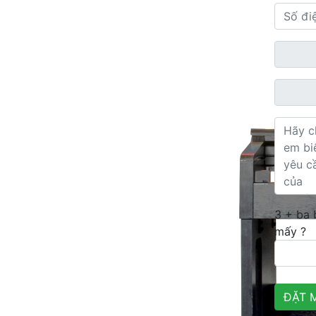
3 + ba
mấy ?