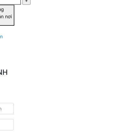
ng
ận nơi
ản
NH