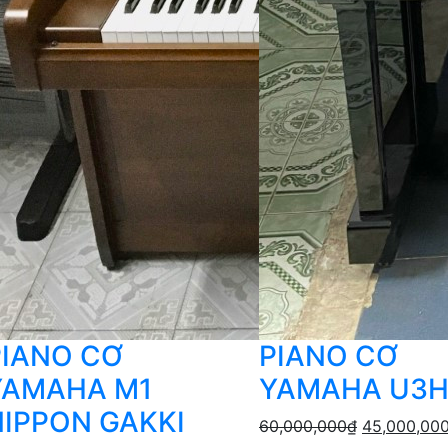
PIANO CƠ
PIANO CƠ
YAMAHA M1
YAMAHA U3
NIPPON GAKKI
60,000,000
₫
45,000,00