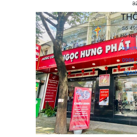
3
THÔ
Số 499
Hố Nai
ngoch
0986 
ngoch