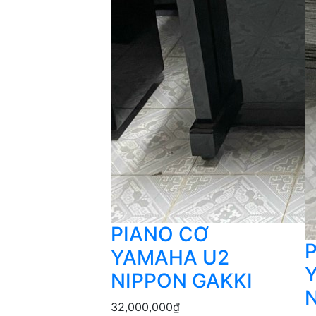
PIANO CƠ
YAMAHA U2
NIPPON GAKKI
32,000,000
₫