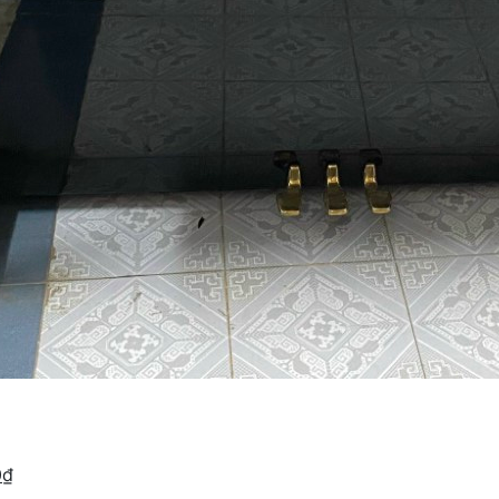
H
0
₫