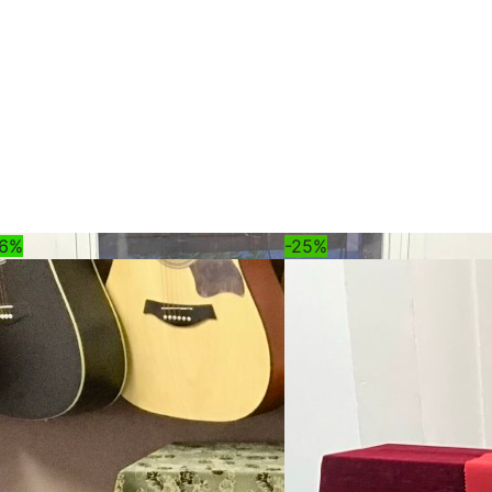
a
16%
-25%