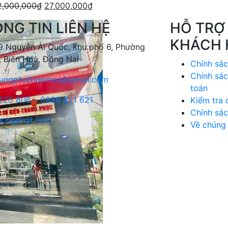
2,000,000
₫
27,000,000
₫
NG TIN LIÊN HỆ
HỖ TRỢ
KHÁCH
 Nguyễn Ái Quốc, khu phố 6, Phường
, Biên Hoà, Đồng Nai
Chính sác
Chính sác
ungphatbienhoa@gmail.com
toán
320 806 – 0988 821 621
Kiểm tra
Chính sá
ungphat.com
Về chúng 