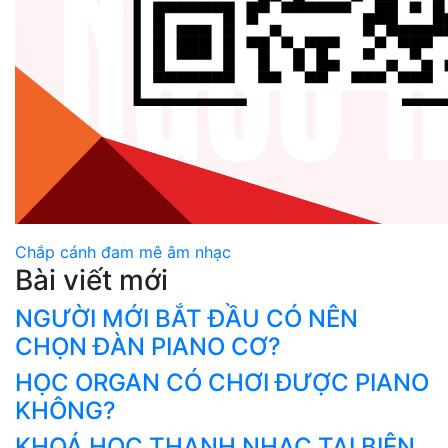
Chắp cánh đam mê âm nhạc
Bài viết mới
NGƯỜI MỚI BẮT ĐẦU CÓ NÊN
CHỌN ĐÀN PIANO CƠ?
HỌC ORGAN CÓ CHƠI ĐƯỢC PIANO
KHÔNG?
KHOÁ HỌC THANH NHẠC TẠI BIÊN