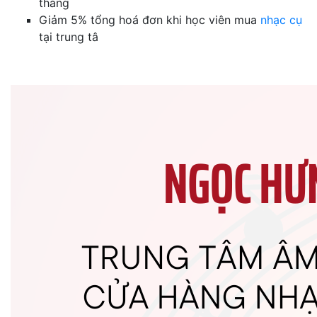
tháng
Giảm 5% tổng hoá đơn khi học viên mua
nhạc cụ
tại trung tâ