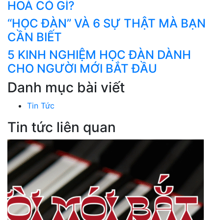
HOÀ CÓ GÌ?
“HỌC ĐÀN” VÀ 6 SỰ THẬT MÀ BẠN
CẦN BIẾT
5 KINH NGHIỆM HỌC ĐÀN DÀNH
CHO NGƯỜI MỚI BẮT ĐẦU
Danh mục bài viết
Tin Tức
Tin tức liên quan