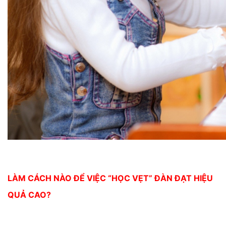
LÀM CÁCH NÀO ĐỂ VIỆC “HỌC VẸT” ĐÀN ĐẠT HIỆU
QUẢ CAO?