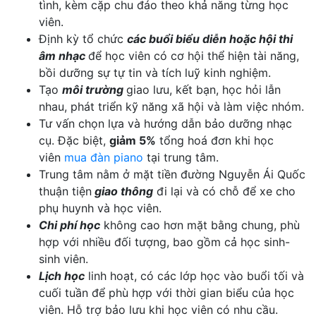
tình, kèm cặp chu đáo theo khả năng từng học
viên.
Định kỳ tổ chức
các buổi biểu diễn hoặc hội thi
âm nhạc
để học viên có cơ hội thể hiện tài năng,
bồi dưỡng sự tự tin và tích luỹ kinh nghiệm.
Tạo
môi trường
giao lưu, kết bạn, học hỏi lẫn
nhau, phát triển kỹ năng xã hội và làm việc nhóm.
Tư vấn chọn lựa và hướng dẫn bảo dưỡng nhạc
cụ. Đặc biệt,
giảm 5%
tổng hoá đơn khi học
viên
mua đàn piano
tại trung tâm.
Trung tâm nằm ở mặt tiền đường Nguyễn Ái Quốc
thuận tiện
giao thông
đi lại và có chỗ để xe cho
phụ huynh và học viên.
Chi phí học
không cao hơn mặt bằng chung, phù
hợp với nhiều đối tượng, bao gồm cả học sinh-
sinh viên.
Lịch học
linh hoạt, có các lớp học vào buổi tối và
cuối tuần để phù hợp với thời gian biểu của học
viên. Hỗ trợ bảo lưu khi học viên có nhu cầu.