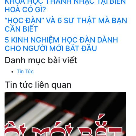
KHOÁ HỌC THANH NHẠC TẠI BIÊN
HOÀ CÓ GÌ?
“HỌC ĐÀN” VÀ 6 SỰ THẬT MÀ BẠN
CẦN BIẾT
5 KINH NGHIỆM HỌC ĐÀN DÀNH
CHO NGƯỜI MỚI BẮT ĐẦU
Danh mục bài viết
Tin Tức
Tin tức liên quan