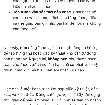
các hợp âm, thang âm, và lý thuyết nhạc lý để
hiểu bài nhạc sâu hơn.
Tập trung vào sắc thái bản nhạc
: Chơi nhạc với
cảm xúc và hiểu mục đích của từng đoạn, điều
này sẽ giúp bạn ghi nhớ bài hát dễ hơn mà không
cần “học vẹt”.
Như vậy,
nên
dùng “học vẹt” như một công cụ hỗ trợ
để tạo hứng thú hoặc gặp kỹ thuật khó cần tự động
hóa ngón tay. Ngược lại,
không nên
phụ thuộc hoàn
toàn vào “học vẹt” vì nó làm hạn chế sự phát triển kỹ
thuật, cảm xúc, và hiểu biết âm nhạc của bạn.
Học đàn là một hành trình kết hợp giữa kỹ thuật, cảm
xúc, và kiến thức. Đừng chỉ “học vẹt” mà hãy tận dụng
thời gian để hiểu âm nhạc. Từ đó, bạn sẽ tiến bộ nhanh