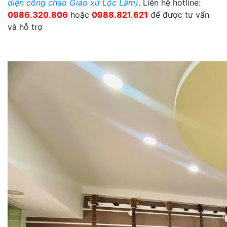
diện cổng chào Giáo xứ Lộc Lâm)
. Liên hệ hotline:
0986.320.806
hoặc
0988.821.621
để được tư vấn
và hỗ trợ