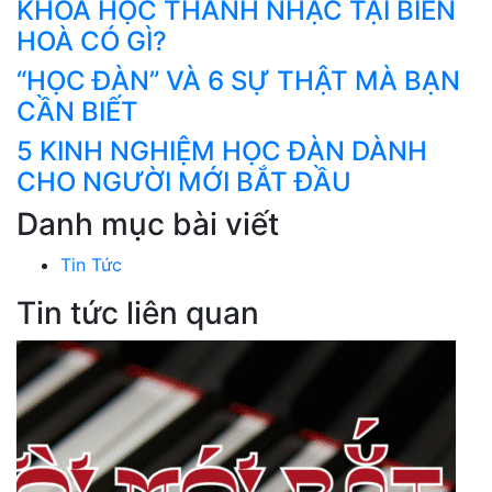
KHOÁ HỌC THANH NHẠC TẠI BIÊN
HOÀ CÓ GÌ?
“HỌC ĐÀN” VÀ 6 SỰ THẬT MÀ BẠN
CẦN BIẾT
5 KINH NGHIỆM HỌC ĐÀN DÀNH
CHO NGƯỜI MỚI BẮT ĐẦU
Danh mục bài viết
Tin Tức
Tin tức liên quan