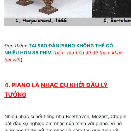
Đọc thêm
:
TẠI SAO ĐÀN PIANO KHÔNG THỂ CÓ
NHIỀU HƠN 88 PHÍM
(
bấm vào tiêu đề để tham khảo
bài viết
)
4. PIANO LÀ
NHẠC CỤ KHỞI ĐẦU LÝ
TƯỞNG
Nhiều nhạc sĩ nổi tiếng như Beethoven, Mozart, Chopin
bắt đầu sự nghiệp âm nhạc của mình với piano. Vì nó
giúp học lý thuyết âm nhạc và cảm thụ giai điệu rất