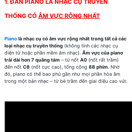
1. ĐÀN PIANO LÀ NHẠC CỤ TRUYỀN
THỐNG CÓ
ÂM VỰC RỘNG NHẤT
Piano
là nhạc cụ có âm vực rộng nhất trong tất cả các
loại nhạc cụ truyền thống
(không tính các nhạc cụ
điện tử hoặc phần mềm âm nhạc).
Âm vực của piano
trải dài hơn 7 quãng tám
– từ nốt
A0
(nốt rất trầm)
đến nốt
C8
(nốt cực cao), tổng cộng
88 phím
. Nhờ
đó, piano có thể bao phủ gần như mọi phần hòa âm
trong một bản nhạc – từ bè trầm đến giai điệu cao vút.