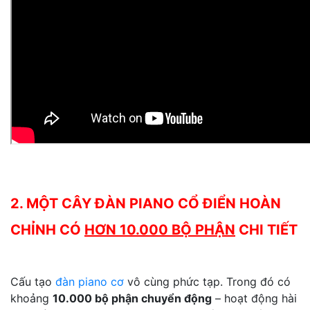
2. MỘT CÂY ĐÀN PIANO CỔ ĐIỂN HOÀN
CHỈNH CÓ
HƠN 10.000 BỘ PHẬN
CHI TIẾT
Cấu tạo
đàn piano cơ
vô cùng phức tạp. Trong đó có
khoảng
10.000 bộ phận chuyển động
– hoạt động hài