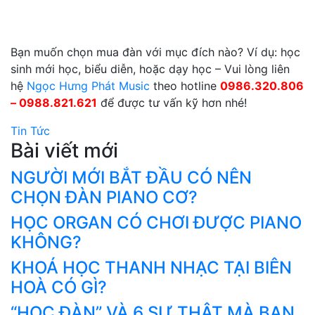
Bạn muốn chọn mua đàn với mục đích nào? Ví dụ: học
sinh mới học, biểu diễn, hoặc dạy học – Vui lòng liên
hệ
Ngọc Hưng Phát Music
theo hotline
0986.320.806
– 0988.821.621
để được tư vấn kỹ hơn nhé!
Tin Tức
Bài viết mới
NGƯỜI MỚI BẮT ĐẦU CÓ NÊN
CHỌN ĐÀN PIANO CƠ?
HỌC ORGAN CÓ CHƠI ĐƯỢC PIANO
KHÔNG?
KHOÁ HỌC THANH NHẠC TẠI BIÊN
HOÀ CÓ GÌ?
“HỌC ĐÀN” VÀ 6 SỰ THẬT MÀ BẠN