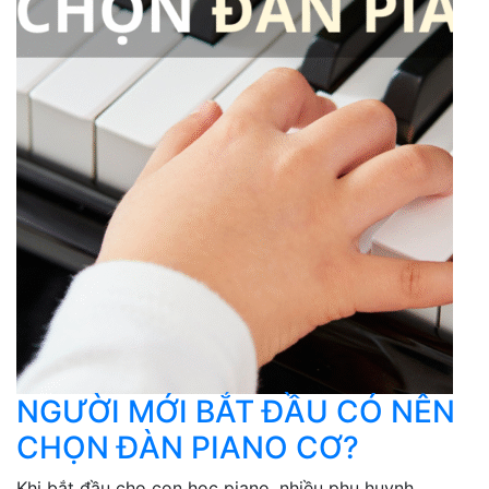
NGƯỜI MỚI BẮT ĐẦU CÓ NÊN
CHỌN ĐÀN PIANO CƠ?
Khi bắt đầu cho con học piano, nhiều phụ huynh