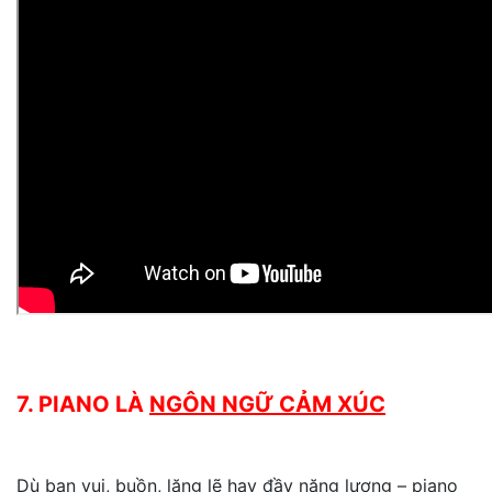
7. PIANO LÀ
NGÔN NGỮ CẢM XÚC
Dù bạn vui, buồn, lặng lẽ hay đầy năng lượng – piano